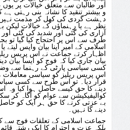
اور طالبان سے متعلق خیالات پر یوں 
و بیشتر تنقید کا نشانہ بنی رہتی ہے 
دہشت گردی کی کھل کر مذمت نہیں کر
نظر ہے یا رہنماؤں کے خیالات لیکن ب
آزاری کی گئی اور شدید کی گئی اور
طرف سے اس پر احتجاج کیا گیا تو بج
اسلامی کے امیر اپنا بیان واپس لیتے 
اظہار کرتے جماعت نے اس پریس ریلیز 
بیان جاری کیا کہ فوج کو ایسا بیان دی
کسی سیاسی پارٹی کے رہنما سے وضا
اس پریس ریلیز کو سیاسی معاملات 
قرار دیا۔ تو اس طرح سے کسی سیاسی 
دینے کا حق کیسے حاصل ہوا کیا وہ ا
کوالیفیکیشن سے عوام کو آگاہ کر سکت
بے عزتی کرنے کا حق ہر ایک کو حاصل
دینے کا نہیں۔
جماعت اسلامی کے تعلقات فوج سے ک
بلکہ عزت و احترام کا ایک رشتہ قائم