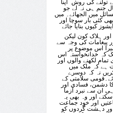
ے تولنے کی روش اپنا
ل جنم ہی نہ لے جو
سائل میں الجھائے۔ میں
ھی کئی بار سوچا اور
ور ہلاک کون لیکن
ور پیغامات کی وجہ سے
میرا اس موضوع پر
تک کہ خدانخواستہ اس
 تمام لکھنے والوں اور
ت ہے کہ ملک میں
یں نہ کہ دوسرے
ائے۔قومی سلامتی کے
 کا دشمن، فسادی اور
ی ان سے نبرد آزما
کتے اور وہ بھی یہ
عتیں اور خود جماعت
اور دہشت گردوں کو