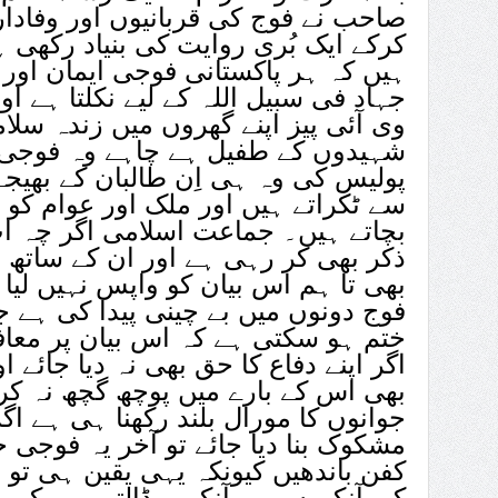
صاحب نے فوج کی قربانیوں اور وفادار
کرکے ایک بُری روایت کی بنیاد رکھی ہ
ہیں کہ ہر پاکستانی فوجی ایمان اور ت
جہاد فی سبیل اللہ کے لیے نکلتا ہے او
وی آئی پیز اپنے گھروں میں زندہ سلام
شہیدوں کے طفیل ہے چاہے وہ فوجی 
پولیس کی وہ ہی اِن طالبان کے بھیج
سے ٹکراتے ہیں اور ملک اور عوام کو 
بچاتے ہیں۔ جماعت اسلامی اگر چہ اب
ذکر بھی کر رہی ہے اور ان کے ساتھ ا
بھی تا ہم اس بیان کو واپس نہیں لیا
فوج دونوں میں بے چینی پیدا کی ہے
ختم ہو سکتی ہے کہ اس بیان پر معاف
اگر اپنے دفاع کا حق بھی نہ دیا جائے 
بھی اس کے بارے میں پوچھ گچھ نہ کرے 
جوانوں کا مورال بلند رکھنا ہی ہے ا
مشکوک بنا دیا جائے تو آخر یہ فوج
کفن باندھیں کیونکہ یہی یقین ہی تو
کی آنکھوں میں آنکھیں ڈالتے ہیں کہ و