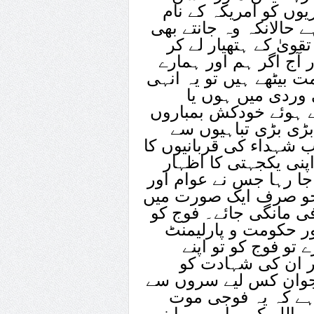
یوں کو امریکہ کے نام
ے حالانکہ وہ جانتے بھی
قویٰ کے ہتھیار لے کر
ر آج اگر ہم اور ہمارے
ت بیٹھے ہیں تو یہ انہی
وردی میں ہوں یا
ے ہوئے خودکش بمباروں
بڑی بڑی تباہیوں سے
 شہداء کی قربانیوں کا
پنی یکجہتی کا اظہار
 جا رہا جس نے عوام اور
 جو صرف ایک صورت میں
ی مانگی جائے۔ فوج کو
اور حکومت و پارلیمنٹ
تو فوج کو تو اپنے
گر ان کی شہادت کو
ی جوان کس لیے سروں سے
 ہے کہ یہ فوجی موت
ہ اللہ کی راہ میں اپنی