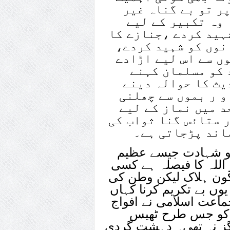
ر تو بے گناہ غیر
 وہ تکبیر کے لیے
ہید کردے ،جنازے کا
نوں کو شہید کردے،
ں سے اس لیے اڑادے
د کو مسلمان کہنے
یث کا حوالہ دینے
و ر بموں سے چھلنی
د میں نماز کے لیے
 ستائس گنا ثواب کی
اند پڑجاتی ہے۔
ن کو شہادت جیسے عظیم
و اللہ کا فیصلہ ہے کسی
کون ہلاک لیکن وطن کی
وں بے تکریم کرنا کہاں
ماعت اسلامی نے افواج
ت کو جس طرح ٹھیس
گز نہ تھی۔ دہشت گردی