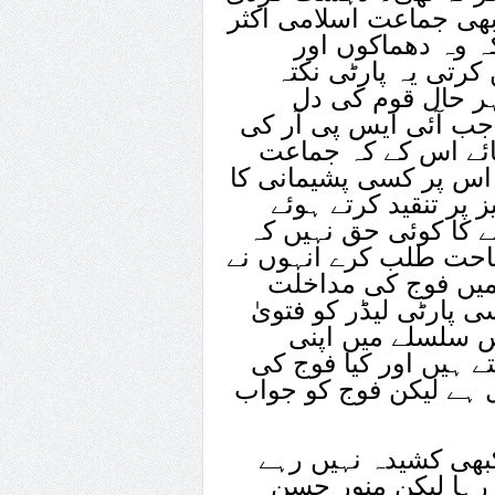
بھی جماعت اسلامی اکثر
کہ وہ دھماکوں اور
تی یہ پارٹی نکتہ
ہر حال قوم کی دل
 جب آئی ایس پی آر کی
ائے اس کے کہ جماعت
یا اس پر کسی پشیمانی کا
پر تنقید کرتے ہوئے
نے کا کوئی حق نہیں کہ
حت طلب کرے انہوں نے
میں فوج کی مداخلت
پارٹی لیڈر کو فتویٰ
س سلسلے میں اپنی
ے ہیں اور کیا فوج کی
 ہے لیکن فوج کو جواب
بھی کشیدہ نہیں رہے
 رہا لیکن منور حسن