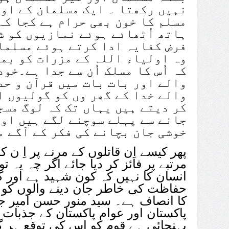
نہیں رکھتا ۔ ایک مسلمان کے اوپ
مسلم کا خون بھی حرام ہے کجا کہ
ہاتھ اُٹھائے ہوئے نمازیوں کو ش
فرض کفایہ ادا کرتے ہوئے مسلما
وہ اولیاء اللہ کے مزرات کو بمو
کہ اُس کا مسلک اُن سے جدا ہے۔خو
والے اور بات بات میں قرآن و حد
والے خدا کے گھر وں کو گولیوں ا
کر دیتے ہیں یہاں تک کہ لوگ مسج
جانے سے پہلے سوچنے لگے ہیں اور
خوشی جان بچانے کی فکر کے آگے م
پھر کیسے اِن قاتلوں کے مرنے پر اِ 
مرتبے پر فائز کر دیا جائے اگر چہ یہ ت
انسان کا نہیں کہ کون شہید ہے اور 
حفاظت کی خاطر جان دینے والوں کو ی
کا انصاف ہے۔ سید منور حسن امیر ج
پاکستان اور عوام پاکستان کے جذبا
پہنچائی ہے قوم کو اس کی توقع ہر 