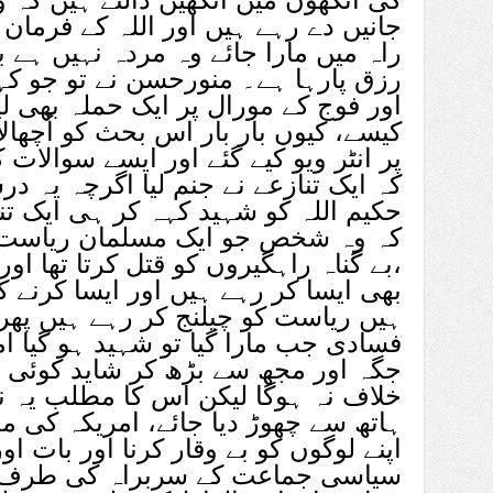
جانیں دے رہے ہیں اور اللہ کے فرمان
راہ میں مارا جائے وہ مردہ نہیں ہے بل
رزق پارہا ہے۔ منورحسن نے تو جو ک
اور فوج کے مورال پر ایک حملہ بھی ل
کیسے، کیوں بار بار اس بحث کو اُچھال
پر انٹر ویو کیے گئے اور ایسے سوالات ک
کہ ایک تنازعے نے جنم لیا اگرچہ یہ 
حکیم اللہ کو شہید کہہ کر ہی ایک تنا
کہ وہ شخص جو ایک مسلمان ریاست میں
،بے گناہ راہگیروں کو قتل کرتا تھا او
بھی ایسا کر رہے ہیں اور ایسا کرنے 
ہیں ریاست کو چیلنج کر رہے ہیں پھر 
فسادی جب مارا گیا تو شہید ہو گیا ا
جگہ اور مجھ سے بڑھ کر شاید کوئی ا
خلاف نہ ہوگا لیکن اس کا مطلب یہ ن
ہاتھ سے چھوڑ دیا جائے، امریکہ کی م
اپنے لوگوں کو بے وقار کرنا اور بات ا
سیاسی جماعت کے سربراہ کی طرف س