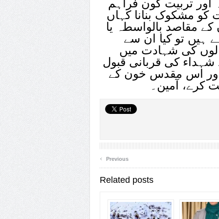
 اور تربیت کون فراہم
ت کو مشکوک بنانا کہاں
کے مقاصد بالواسطہ یا
 ہیں تو کیا ان سے
والوں کی شہادت میں
 شہداء کی قربانی قبول
 اور اس مقدس خون کے
کرے، آمین۔
‹
Previous
Related posts