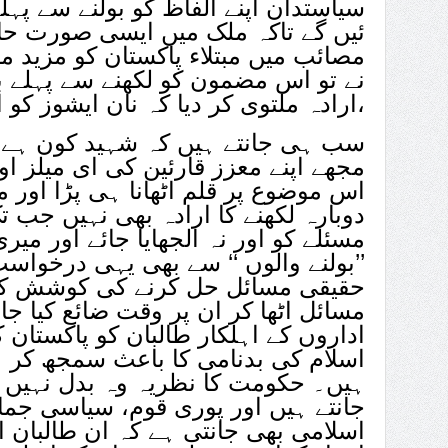
سیاستدان اپنے الفاظ کو بولنے سے پہل
ئیں گے تاکہ ملک میں ایسی صورت حا
مصائب میں مبتلاء پاکستان کو مزید م
نے تو اس مضمون کو لکھنے سے پہلے ب
ارادہ ملتوی کر دیا کہ نان ایشوز کو ایشوز کیوں بنایا جائے،
سب ہی جانتے ہیں کہ شہید کون ہے ا
مجھے اپنے معزز قارئین کی ای میلز ا
اس موضوع پر قلم اٹھانا ہی پڑا اور 
دوبارہ لکھنے کا ارادہ بھی نہیں جب 
مسئلے کو اور نہ الجھایا جائے اور میری
’’بولنے والوں ‘‘ سے بھی یہی درخواس
حقیقی مسائل حل کرنے کی کوشش کر
مسائل اٹھا کر ان پر وقت ضائع کیا ج
اداروں کے اہلکار طالبان کو پاکستان
اسلام کی بدنامی کا باعث سمجھ کر ہ
ہیں۔ حکومت کا نظریہ وہ بدل نہیں س
جانتے ہیں اور پوری قوم، سیاسی جما
اسلامی بھی جانتی ہے کہ ان طالبان 