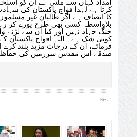
امداد کہاں سے ملتی ہے ان کو اسلحہ
کرتا ہے لہٰذا فواج پاکستان کی شہاد
کا انصاف ہے اگر طالبان غیر مسلموں 
بلاواسطہ کسی بھی طرح پورے کر رہے
جنگ جہاد نہیں اور کیا ان سے لڑنے 
کوئی شک ہے۔ اللہ افواج پاکستان کے
فرمائے، ان کے درجات مزید بلند کرے
صدقے اس مقدس سرزمین کی حفاظت 
›
Next