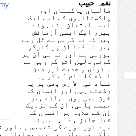
نغمہ حبیب
طالبان پاکستان اور
پاکستانیوں کے لیے ایک
ایسا امتحان بنے ہوئے
ہیں، ایک ایسی آزمائش
ہیں کہ نہ گولی سے ٹل رہے
ہیں نہ دُعا ان پر کارگر
ہورہی ہے اور نہ ہی اِن پر
کوئی دلیل اثر کر رہی ہے
۔ قرآن و حدیث اور دین
اسلام کا نام لے کر یہ
فساد فی الا رض بھی بر پا
رکھتے ہیں اور انسان کا
خون بھی یوں بہاتے ہیں
جیسے پانی، ان کے نزدیک
اِن کے علاوہ ہر انسان کا
قتل جائز ہے اس میں نہ
مرد اور عورت کی تخصیص ہے اور ن
بلکہ مسلمان اور غیر مسلمان ہو