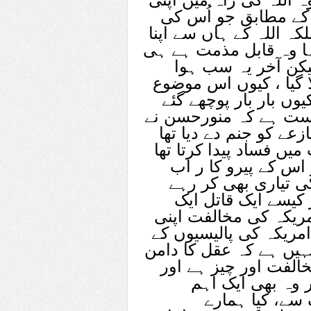
 کے مطابق جو اُس کی
کہ اللہ کے ہاں سے اپنا
ہا وہ قابل مذمت ہے ہی
یکن آخر یہ سب ہوا
ا گیا ، کیوں اس موضوع
یوں بار بار پوچھے گئے
درست ہے کہ منورحسن نے
زعے کو جنم دے دیا تھا
 فساد پیدا کرتا تھا
ر اس کے پیرو کا ر اب
کی تیاری بھی کر رہے
کیسے ایک قاتل ایک
مریکہ کی مخالفت اپنی
مریکہ کی پالیسیوں کے
ہیں ہے کہ عقل کا دامن
خالفت اور چیز ہے اور
ور وہ بھی ایک اہم
ے، کیا ہمارے